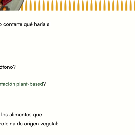
 contarte qué haría si
nótono?
?⁣⁣
tación plant-based
n los alimentos que
oteína de origen vegetal: