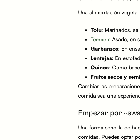
Una alimentación vegeta
Tofu
: Marinados, sa
: Asado, en
Tempeh
Garbanzos
: En ens
Lentejas
: En estofa
Quinoa
: Como base
Frutos secos y semi
Cambiar las preparacione
comida sea una experiencia
Empezar por «swap
Una forma sencilla de hac
comidas. Puedes optar p