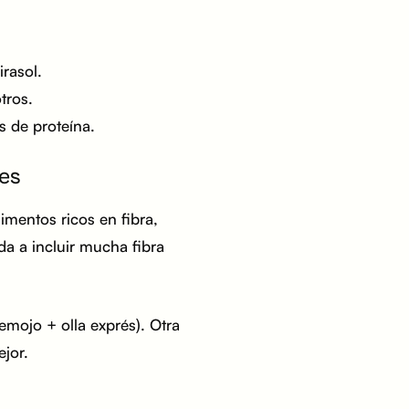
rasol.
tros.
s de proteína.
es
mentos ricos en fibra,
da a incluir mucha fibra
emojo + olla exprés). Otra
jor.