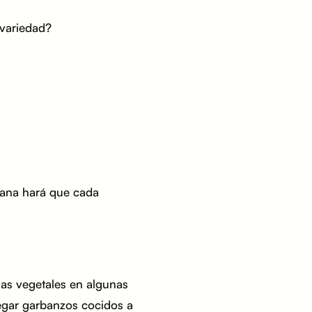
variedad?
mana hará que cada
nas vegetales en algunas
regar garbanzos cocidos a