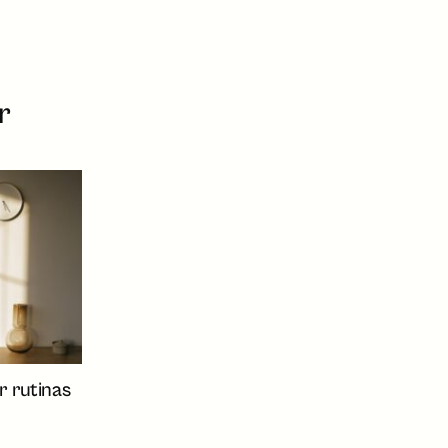
r
r rutinas