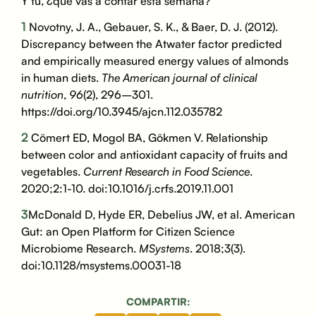
Y tú, ¿qué vas a contar esta semana?
1
Novotny, J. A., Gebauer, S. K., & Baer, D. J. (2012).
Discrepancy between the Atwater factor predicted
and empirically measured energy values of almonds
in human diets.
The American journal of clinical
nutrition
,
96
(2), 296–301.
https://doi.org/10.3945/ajcn.112.035782
2
Cömert ED, Mogol BA, Gökmen V. Relationship
between color and antioxidant capacity of fruits and
vegetables.
Current Research in Food Science
.
2020;2:1-10. doi:10.1016/j.crfs.2019.11.001
3
McDonald D, Hyde ER, Debelius JW, et al. American
Gut: an Open Platform for Citizen Science
Microbiome Research.
MSystems
. 2018;3(3).
doi:10.1128/msystems.00031-18
COMPARTIR: